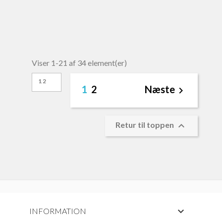
Viser 1-21 af 34 element(er)
12
1
2
Næste


Retur til toppen

INFORMATION