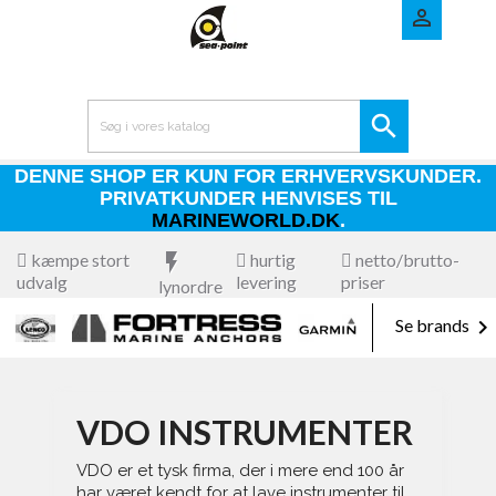


DENNE SHOP ER KUN FOR ERHVERVSKUNDER.
PRIVATKUNDER HENVISES TIL
MARINEWORLD.DK
.
kæmpe stort
flash_on
hurtig
netto/brutto-
udvalg
levering
priser
lynordre

Se brands
VDO INSTRUMENTER
VDO er et tysk firma, der i mere end 100 år
har været kendt for at lave instrumenter til