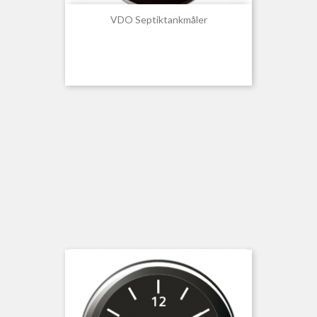
VDO Septiktankmåler