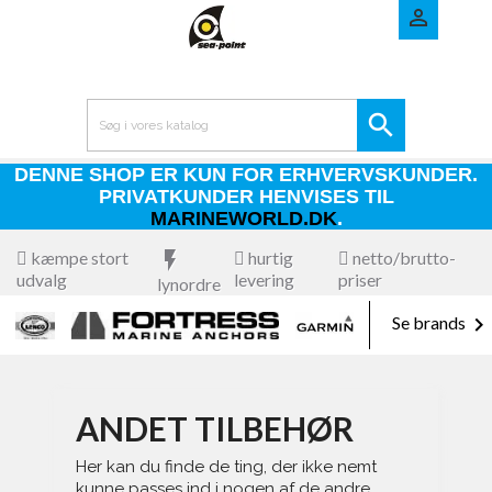


DENNE SHOP ER KUN FOR ERHVERVSKUNDER.
PRIVATKUNDER HENVISES TIL
MARINEWORLD.DK
.
kæmpe stort
flash_on
hurtig
netto/brutto-
udvalg
levering
priser
lynordre

Se brands
ANDET TILBEHØR
Her kan du finde de ting, der ikke nemt
kunne passes ind i nogen af de andre