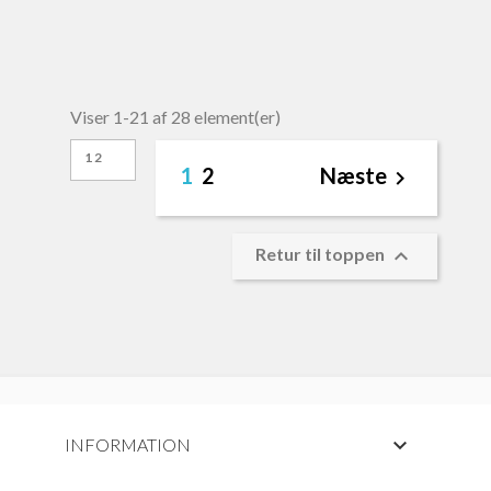
Viser 1-21 af 28 element(er)
12
1
2
Næste


Retur til toppen

INFORMATION