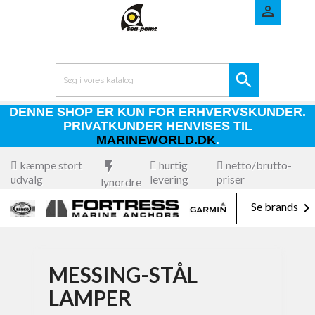


DENNE SHOP ER KUN FOR ERHVERVSKUNDER.
PRIVATKUNDER HENVISES TIL
MARINEWORLD.DK
.
kæmpe stort
flash_on
hurtig
netto/brutto-
udvalg
levering
priser
lynordre

Se brands
MESSING-STÅL
LAMPER