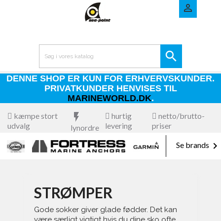


DENNE SHOP ER KUN FOR ERHVERVSKUNDER.
PRIVATKUNDER HENVISES TIL
MARINEWORLD.DK
.
kæmpe stort
flash_on
hurtig
netto/brutto-
udvalg
levering
priser
lynordre

Se brands
STRØMPER
Gode sokker giver glade fødder. Det kan
være særligt vigtigt hvis du dine sko ofte