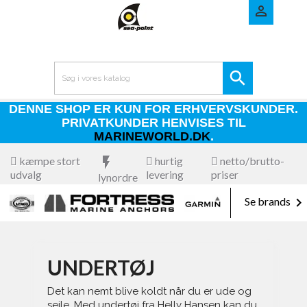


DENNE SHOP ER KUN FOR ERHVERVSKUNDER.
PRIVATKUNDER HENVISES TIL
MARINEWORLD.DK
.
kæmpe stort
flash_on
hurtig
netto/brutto-
udvalg
levering
priser
lynordre

Se brands
UNDERTØJ
Det kan nemt blive koldt når du er ude og
sejle. Med undertøj fra Helly Hansen kan du