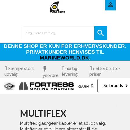


DENNE SHOP ER KUN FOR ERHVERVSKUNDER.
PRIVATKUNDER HENVISES TIL
MARINEWORLD.DK
.
kæmpe stort
flash_on
hurtig
netto/brutto-
udvalg
levering
priser
lynordre

Se brands
MULTIFLEX
Multiflex gas/gear kabler er et solidt valg.
Multiflex er et billigere alternativ til de