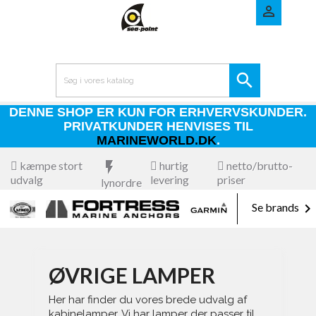


DENNE SHOP ER KUN FOR ERHVERVSKUNDER.
PRIVATKUNDER HENVISES TIL
MARINEWORLD.DK
.
kæmpe stort
flash_on
hurtig
netto/brutto-
udvalg
levering
priser
lynordre

Se brands
ØVRIGE LAMPER
Her har finder du vores brede udvalg af
kabinelamper. Vi har lamper der passer til