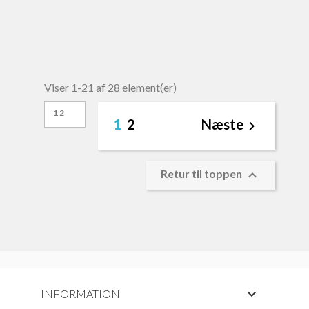
Viser 1-21 af 28 element(er)
12
1
2
Næste


Retur til toppen

INFORMATION