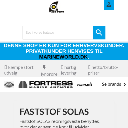


DENNE SHOP ER KUN FOR ERHVERVSKUNDER.
PRIVATKUNDER HENVISES TIL
MARINEWORLD.DK
.
kæmpe stort
flash_on
hurtig
netto/brutto-
udvalg
levering
priser
lynordre

Se brands
FASTSTOF SOLAS
Faststof SOLAS redningsveste benyttes,
hvor der er særlige krav til udvidet