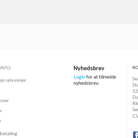
Nyhedsbrev
ONTO
K
Login
for at tilmelde
Se
ige oplysninger
nyhedsbrev.
St
52
D
otaer
Ri
Se
er
CV
r
betaling