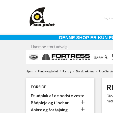
DENNE SHOP ER KUN F
kæmpe stort udvalg
Hjem
Pantry og toilet
Pantry
Borddækning
Rice Servi
R
FORSIDE
Et udpluk af de bedste veste
Ric
mel

Bådpleje og tilbehør

Ankre og fortøjning