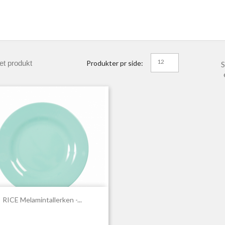
12
et produkt
Produkter pr side:
S

Hurtigvisning
RICE Melamintallerken -...