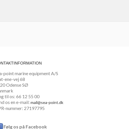
ONTAKTINFORMATION
a-point marine equipment A/S
at-ene-vej 68
20 Odense SØ
anmark
ng til os:
66 12 55 00
nd os en e-mail:
mail@sea-point.dk
R-nummer: 27197795
Følg os på Facebook