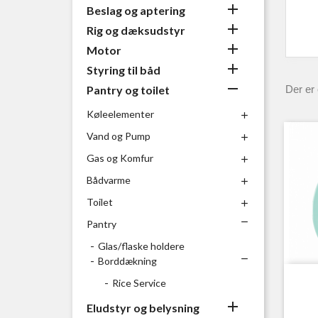

Beslag og aptering

Rig og dæksudstyr

Motor

Styring til båd

Pantry og toilet
Der er 
Køleelementer

Vand og Pump

Gas og Komfur

Bådvarme

Toilet


Pantry
Glas/flaske holdere

Borddækning
Rice Service

Eludstyr og belysning