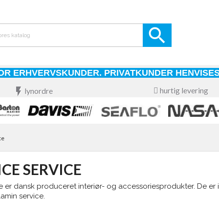

OR ERHVERVSKUNDER. PRIVATKUNDER HENVISES
flash_on
hurtig levering
lynordre
ce
ICE SERVICE
e er dansk produceret interiør- og accessoriesprodukter. De er
amin service.