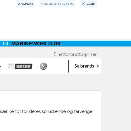

LYNORDRE
RING TIL OS:
66 12 55 00
LOGIN
 TIL
MARINEWORLD.DK
.
netto/brutto-priser

Se brands
 især kendt for deres sprudlende og farverige