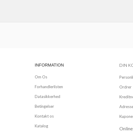
INFORMATION
DIN K
Om Os
Personl
Forhandlerlisten
Ordrer
Datasikkerhed
Kreditn
Betingelser
Adress
Kontakt os
Kupone
Katalog
Online