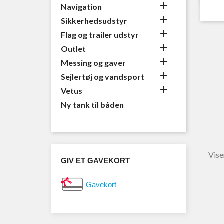

Navigation

Sikkerhedsudstyr

Flag og trailer udstyr

Outlet

Messing og gaver

Sejlertøj og vandsport

Vetus
Ny tank til båden
Vise
GIV ET GAVEKORT
Gavekort