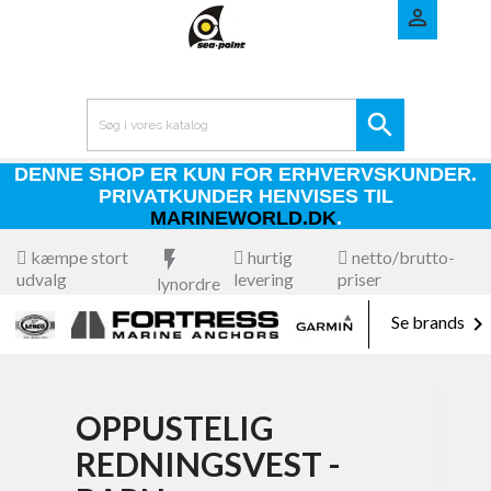


DENNE SHOP ER KUN FOR ERHVERVSKUNDER.
PRIVATKUNDER HENVISES TIL
MARINEWORLD.DK
.
kæmpe stort
flash_on
hurtig
netto/brutto-
udvalg
levering
priser
lynordre

Se brands
OPPUSTELIG
REDNINGSVEST -