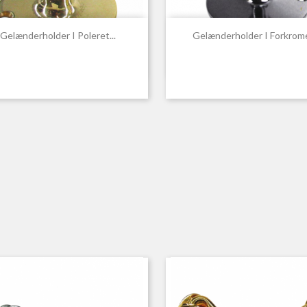


Hurtigvisning
Hurtigvisning
Gelænderholder I Poleret...
Gelænderholder I Forkrome