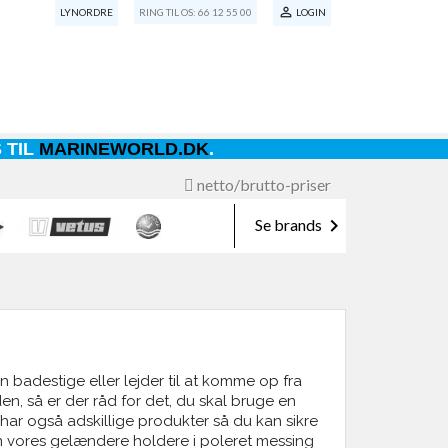

LYNORDRE
RING TIL OS:
66 12 55 00
LOGIN
 TIL
MARINEWORLD.DK
.
netto/brutto-priser

Se brands
en badestige eller lejder til at komme op fra
n, så er der råd for det, du skal bruge en
 har også adskillige produkter så du kan sikre
m vores gelændere holdere i poleret messing