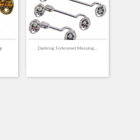

Hurtigvisning
g
Dørkrog, Forkromet Messing,...