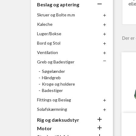

ell
Beslag og aptering
Skruer og Bolte m.m

Kaleche

Luger/Bokse

Der er 
Bord og Stol

Ventilation


Greb og Badestiger
Søgelænder
Håndgreb
Kroge og holdere
Badestiger
Fittings og Beslag

Solafskærmning


Rig og dæksudstyr

Motor