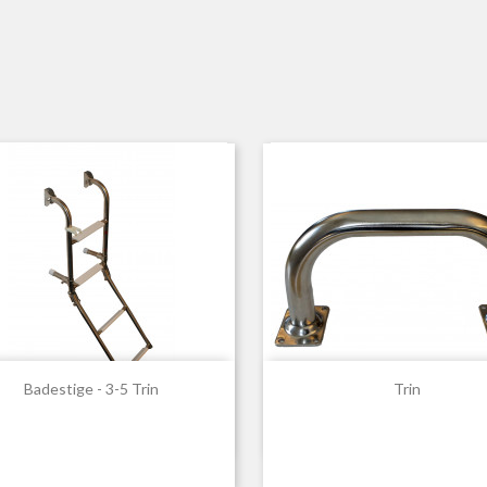


Hurtigvisning
Hurtigvisning
Badestige - 3-5 Trin
Trin