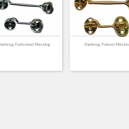


Hurtigvisning
Hurtigvisning
Dørkrog, Forkromet Messing
Dørkrog, Poleret Messin