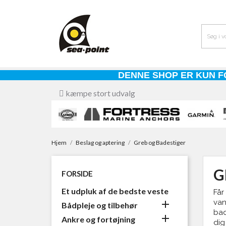
DENNE SHOP ER KUN F
kæmpe stort udvalg
Hjem
Beslag og aptering
Greb og Badestiger
G
FORSIDE
Et udpluk af de bedste veste
Får
van

Bådpleje og tilbehør
bad

Ankre og fortøjning
dig