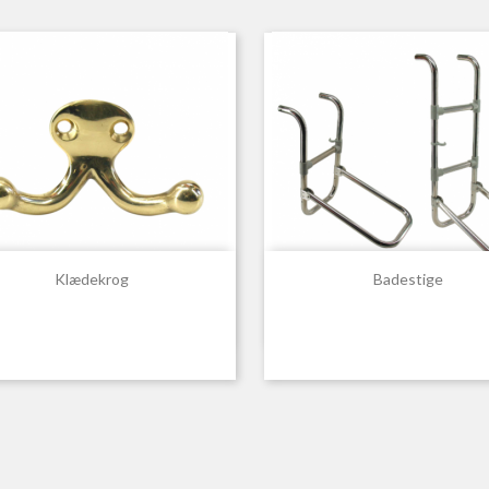


Hurtigvisning
Hurtigvisning
Klædekrog
Badestige