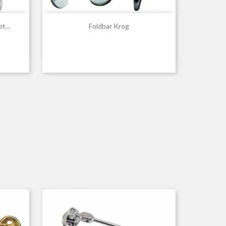

Hurtigvisning
t...
Foldbar Krog