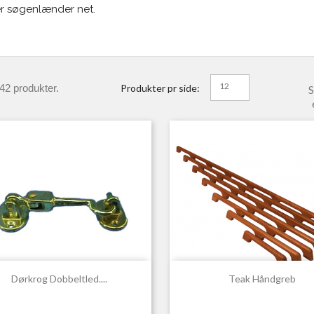
er søgenlænder net.
12
42 produkter.
Produkter pr side:
S


Hurtigvisning
Hurtigvisning
Dørkrog Dobbeltled....
Teak Håndgreb