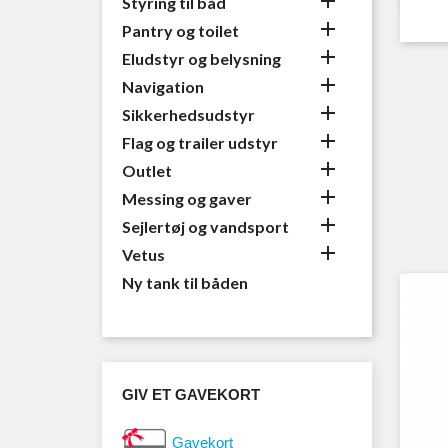

Styring til båd

Pantry og toilet

Eludstyr og belysning

Navigation

Sikkerhedsudstyr

Flag og trailer udstyr

Outlet

Messing og gaver

Sejlertøj og vandsport

Vetus
Ny tank til båden
GIV ET GAVEKORT
Gavekort