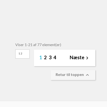
Viser 1-21 af 77 element(er)
12
1
2
3
4
Næste


Retur til toppen