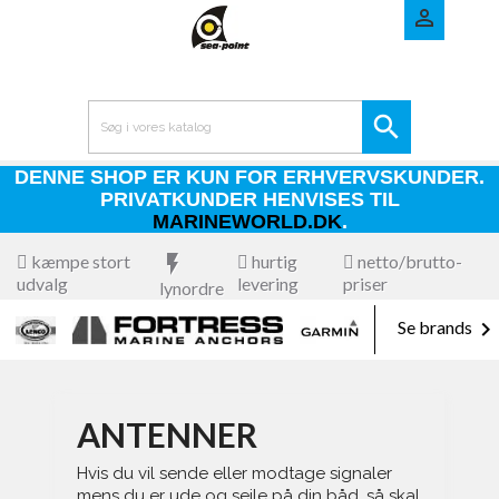


DENNE SHOP ER KUN FOR ERHVERVSKUNDER.
PRIVATKUNDER HENVISES TIL
MARINEWORLD.DK
.
kæmpe stort
flash_on
hurtig
netto/brutto-
udvalg
levering
priser
lynordre

Se brands
ANTENNER
Hvis du vil sende eller modtage signaler
mens du er ude og sejle på din båd, så skal