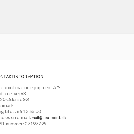
ONTAKTINFORMATION
a-point marine equipment A/S
at-ene-vej 68
20 Odense SØ
anmark
ng til os:
66 12 55 00
nd os en e-mail:
mail@sea-point.dk
R-nummer: 27197795