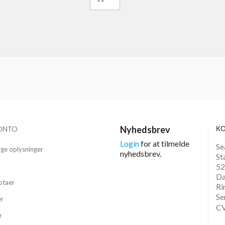
Nyhedsbrev
ONTO
K
Login
for at tilmelde
Se
ige oplysninger
nyhedsbrev.
St
52
D
otaer
Ri
Se
er
CV
r