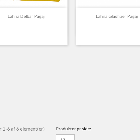


Hurtigvisning
Hurtigvisning
Lahna Delbar Pagaj
Lahna Glasfiber Pagaj
r 1-6 af 6 element(er)
Produkter pr side:
12