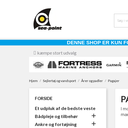
DENNE SHOP ER KUN F
kæmpe stort udvalg
Hjem
Sejlertøj og vandsport
Årer og padler
Pagajer
P
FORSIDE
Et udpluk af de bedste veste
I m
man

Bådpleje og tilbehør

Ankre og fortøjning