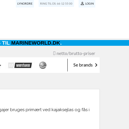

LYNORDRE
RING TIL OS:
66 12 55 00
LOGIN
 TIL
MARINEWORLD.DK
.
netto/brutto-priser

Se brands
gajer bruges primært ved kajaksejlas og fås i