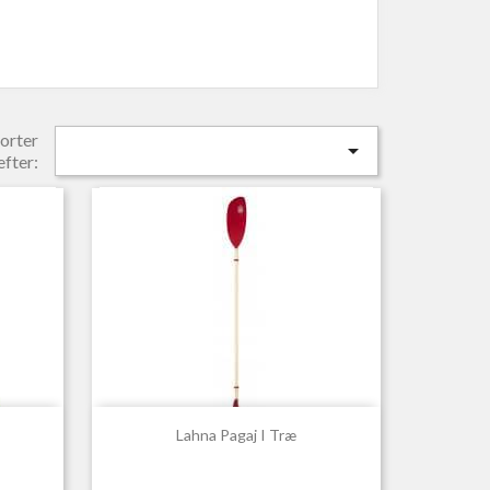
orter

efter:

Hurtigvisning
Lahna Pagaj I Træ