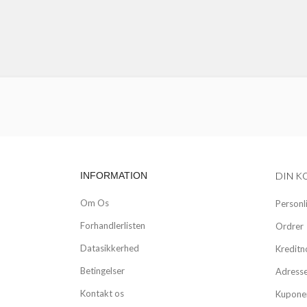
INFORMATION
DIN K
Om Os
Personl
Forhandlerlisten
Ordrer
Datasikkerhed
Kreditn
Betingelser
Adress
Kontakt os
Kupone