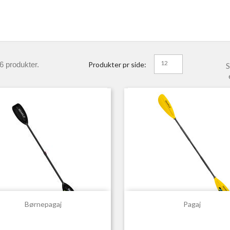
12
6 produkter.
Produkter pr side:
S


Hurtigvisning
Hurtigvisning
Børnepagaj
Pagaj