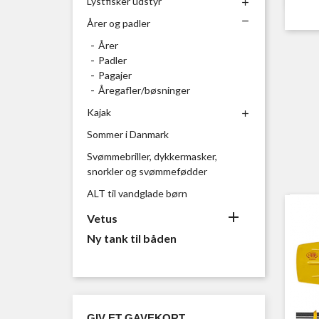
Lystfisker udstyr


Årer og padler
Årer
Padler
Pagajer
Åregafler/bøsninger
Kajak

Sommer i Danmark
Svømmebriller, dykkermasker,
snorkler og svømmefødder
ALT til vandglade børn

Vetus
Ny tank til båden
GIV ET GAVEKORT