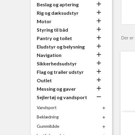

Beslag og aptering

Rig og dæksudstyr

Motor

Styring til båd

Pantry og toilet
Der er 

Eludstyr og belysning

Navigation

Sikkerhedsudstyr

Flag og trailer udstyr

Outlet

Messing og gaver

Sejlertøj og vandsport
Vandsport

Beklædning

Gummibåde
