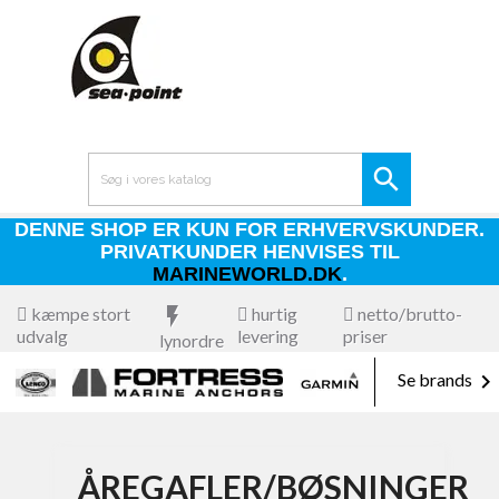

DENNE SHOP ER KUN FOR ERHVERVSKUNDER.
PRIVATKUNDER HENVISES TIL
MARINEWORLD.DK
.
kæmpe stort
flash_on
hurtig
netto/brutto-
udvalg
levering
priser
lynordre

Se brands
ÅREGAFLER/BØSNINGER