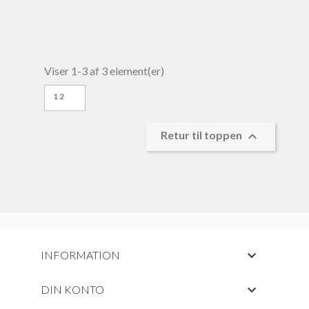
Viser 1-3 af 3 element(er)
12

Retur til toppen

INFORMATION

DIN KONTO