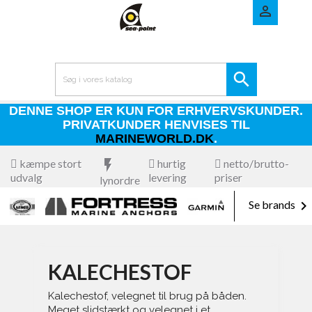


DENNE SHOP ER KUN FOR ERHVERVSKUNDER.
PRIVATKUNDER HENVISES TIL
MARINEWORLD.DK
.
kæmpe stort
flash_on
hurtig
netto/brutto-
udvalg
levering
priser
lynordre

Se brands
KALECHESTOF
Kalechestof, velegnet til brug på båden.
Meget slidstærkt og velegnet i et